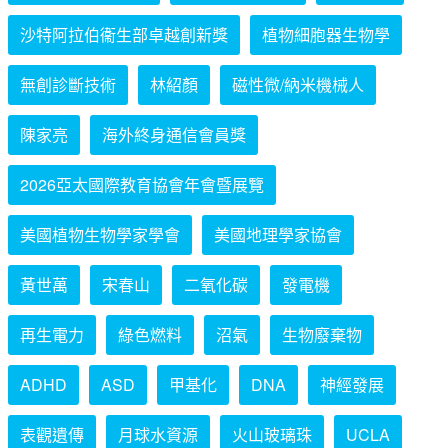
沙特阿拉伯衞生部卓越創新獎
植物細胞器生物學
無創診斷技術
林紹顏
磁性微/納米機械人
陳家亮
海外終身通信會員獎
2026亞太國際教育協會年會暨展覽
美國植物生物學家學會
美國地理學家協會
黃世萬
宋春山
二氧化碳
發電機
再生電力
綠色燃料
沼氣
生物廢棄物
ADHD
ASD
甲基化
DNA
神經發展
表觀遺傳
月球水資源
火山玻璃珠
UCLA