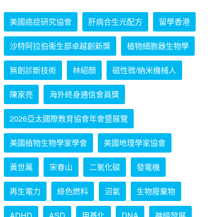
美國癌症研究協會
肝病合生元配方
留學香港
沙特阿拉伯衞生部卓越創新獎
植物細胞器生物學
無創診斷技術
林紹顏
磁性微/納米機械人
陳家亮
海外終身通信會員獎
2026亞太國際教育協會年會暨展覽
美國植物生物學家學會
美國地理學家協會
黃世萬
宋春山
二氧化碳
發電機
再生電力
綠色燃料
沼氣
生物廢棄物
ADHD
ASD
甲基化
DNA
神經發展