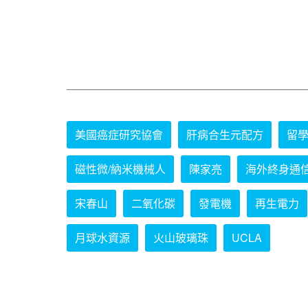
美國癌症研究協會
肝病合生元配方
留
磁性微/納米機械人
陳家亮
海外終身通
宋春山
二氧化碳
發電機
再生電力
月球水資源
火山玻璃珠
UCLA