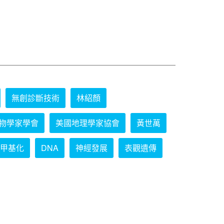
無創診斷技術
林紹顏
物學家學會
美國地理學家協會
黃世萬
甲基化
DNA
神經發展
表觀遺傳