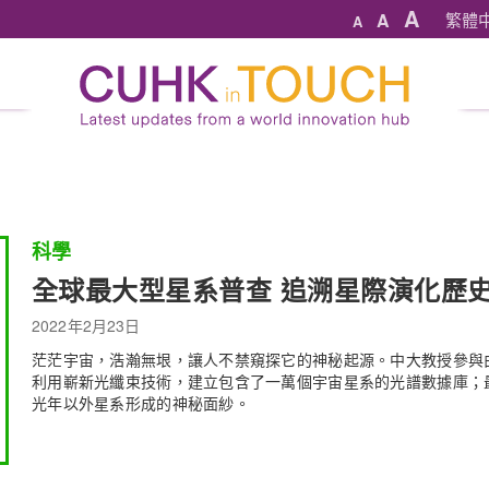
A
A
繁體
A
科學
全球最大型星系普查 追溯星際演化歷
2022年2月23日
茫茫宇宙，浩瀚無垠，讓人不禁窺探它的神秘起源。中大教授參與
利用嶄新光纖束技術，建立包含了一萬個宇宙星系的光譜數據庫；
光年以外星系形成的神秘面紗。