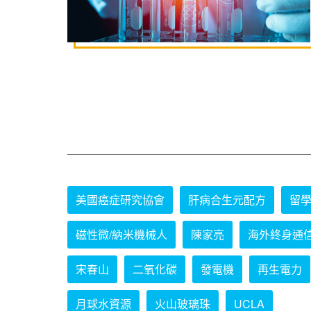
美國癌症研究協會
肝病合生元配方
留
磁性微/納米機械人
陳家亮
海外終身通
宋春山
二氧化碳
發電機
再生電力
月球水資源
火山玻璃珠
UCLA