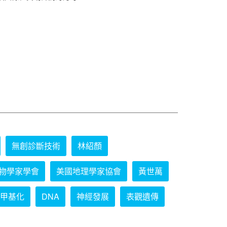
無創診斷技術
林紹顏
物學家學會
美國地理學家協會
黃世萬
甲基化
DNA
神經發展
表觀遺傳