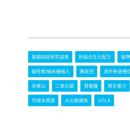
美國癌症研究協會
肝病合生元配方
留
磁性微/納米機械人
陳家亮
海外終身通
宋春山
二氧化碳
發電機
再生電力
月球水資源
火山玻璃珠
UCLA