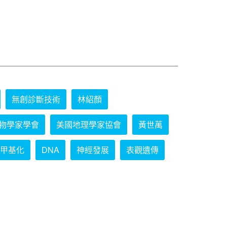
無創診斷技術
林紹顏
物學家學會
美國地理學家協會
黃世萬
甲基化
DNA
神經發展
表觀遺傳