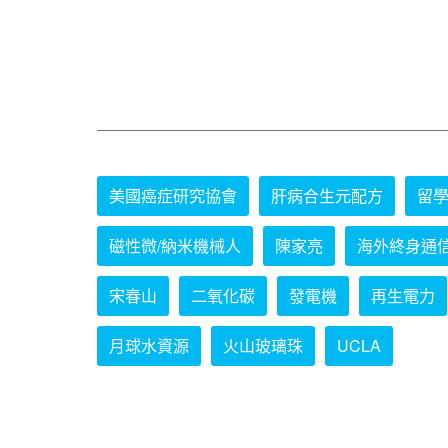
美國癌症研究協會
肝病合生元配方
留
磁性微/納米機械人
陳家亮
海外終身通
宋春山
二氧化碳
發電機
再生電力
月球水資源
火山玻璃珠
UCLA