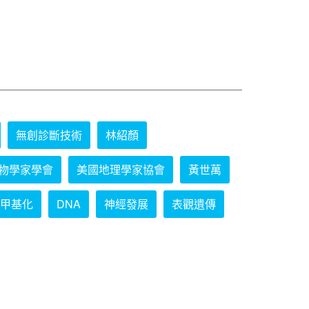
無創診斷技術
林紹顏
物學家學會
美國地理學家協會
黃世萬
甲基化
DNA
神經發展
表觀遺傳