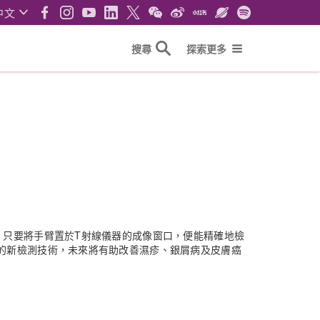
中文
搜尋
探索更多
。只要將手臂置於T射線儀器的成像窗口，便能精確地檢
的新檢測技術，未來將有助改善濕疹、銀屑病及皮膚癌