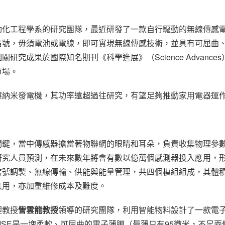
化工程學系的研究團隊，最近研發了一款自行驅動的無線傳感電子
信號，毋須電池或電線，即可實現無線傳感技術，並具有可屈曲
研究成果於國際知名期刊《科學進展》（Science Advanc
市場。
擦納米發電機，其功率遠超過往研究，有望足夠推動家用電器運
關鍵，當中傳感器擔當著物聯網的眼睛和耳朵，負責收集物理參
研究人員預測，在未來數年將會有數以億萬個感測器投入應用，
信號調製、無線傳輸、供能與能量管理，共四個模組組成，其體
應用，亦加重維修成本及難度。
理教授
訾雲龍教授
領導的研究團隊，利用智能物料設計了一款電子
ISE是一塊柔軟、可屈曲的電子薄膜（最薄只有95微米，不足