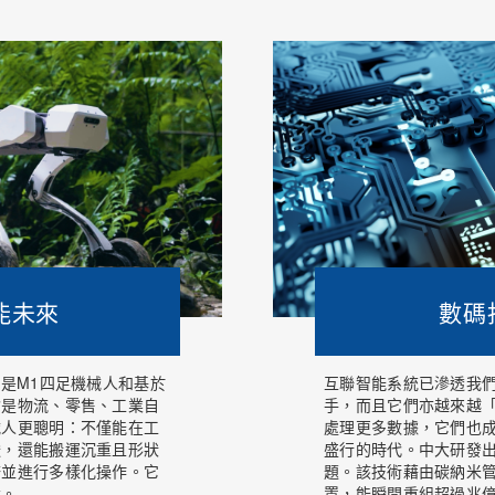
能未來
數碼
們是M1四足機械人和基於
互聯智能系統已滲透我
會是物流、零售、工業自
手，而且它們亦越來越
械人更聰明：不僅能在工
處理更多數據，它們也
梭，還能搬運沉重且形狀
盛行的時代。中大研發
務並進行多樣化操作。它
題。該技術藉由碳納米
命。
置，能瞬間重組超過兆