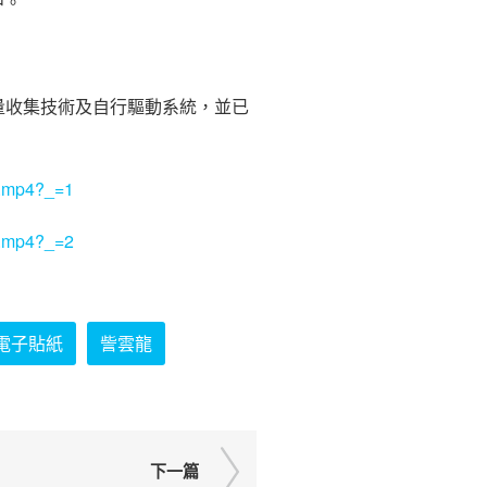
中。
能量收集技術及自行驅動系統，並已
4.mp4?_=1
5.mp4?_=2
電子貼紙
訾雲龍
下一篇