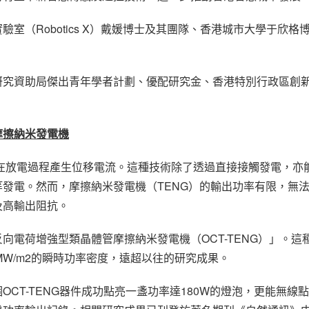
室（Robotics X）戴媛博士及其團隊、香港城市大學于欣
研究資助局傑出青年學者計劃、優配研究金、香港特別行政區創
摩擦納米發電機
，在放電過程產生位移電流。這種技術除了透過直接接觸發電，亦
發電。然而，摩擦納米發電機（TENG）的輸出功率有限，無
及高輸出阻抗。
向電荷增強型類晶體管摩擦納米發電機（OCT-TENG）」。
10 MW/m2的瞬時功率密度，遠超以往的研究成果。
CT-TENG器件成功點亮一盞功率達180W的燈泡，更能無線點