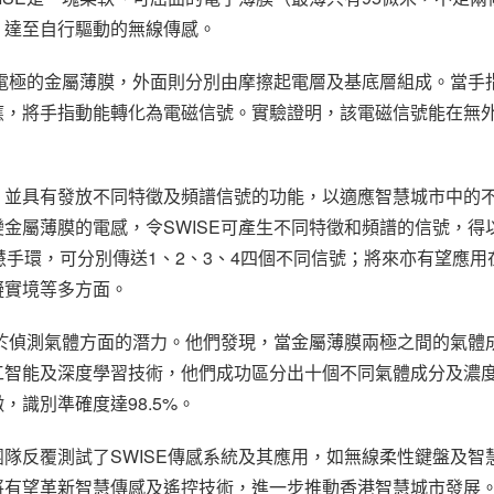
，達至自行驅動的無線傳感。
個電極的金屬薄膜，外面則分別由摩擦起電層及基底層組成。當手
應，將手指動能轉化為電磁信號。實驗證明，該電磁信號能在無
，並具有發放不同特徵及頻譜信號的功能，以適應智慧城市中的
金屬薄膜的電感，令SWISE可產生不同特徵和頻譜的信號，得
慧手環，可分別傳送1、2、3、4四個不同信號；將來亦有望應
擬實境等多方面。
用於偵測氣體方面的潛力。他們發現，當金屬薄膜兩極之間的氣體
工智能及深度學習技術，他們成功區分出十個不同氣體成分及濃
識別準確度達98.5%。
隊反覆測試了SWISE傳感系統及其應用，如無線柔性鍵盤及智
將有望革新智慧傳感及遙控技術，進一步推動香港智慧城市發展