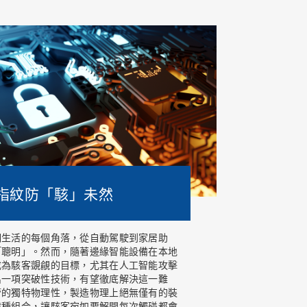
指紋防「駭」未然
們生活的每個角落，從自動駕駛到家居助
「聰明」。然而，隨著邊緣智能設備在本地
成為駭客覬覦的目標，尤其在人工智能攻擊
出一項突破性技術，有望徹底解決這一難
管的獨特物理性，製造物理上絕無僅有的裝
億種組合，讓駭客宛如要解開每次觸碰都會