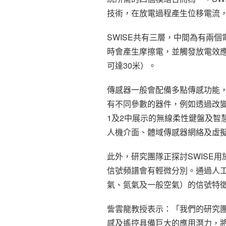
技術，在放電過程產生位移電流
SWISE共有三層，中間為有兩
時會產生摩擦電，並觸發放電效
可達30米）。
傳感器一般會配備多點傳感功能
有不同參數的器件，例如透過改變
1及2中展示的無線柔性鍵盤及智
人機介面、體域傳感器網絡及虛
此外，研究團隊正探討SWISE
信號頻譜會有輕微分別。通過人
氣、氮氣及一般空氣）的信號特徵，
訾雲龍教授表示：「我們的研究團
感及遙控具備巨大的應用潛力，