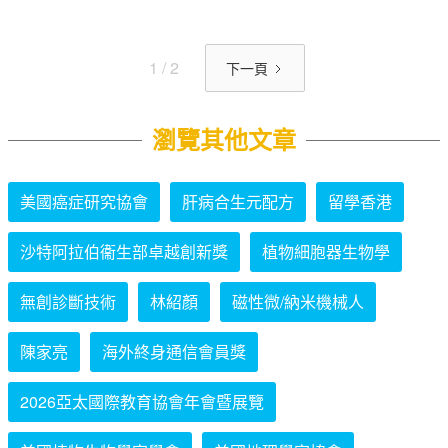
1 / 2
下一頁
瀏覽其他文章
美國癌症研究協會
肝病合生元配方
留學香港
沙特阿拉伯衞生部卓越創新獎
植物細胞器生物學
無創診斷技術
林紹顏
磁性微/納米機械人
陳家亮
海外終身通信會員獎
2026亞太國際教育協會年會暨展覽