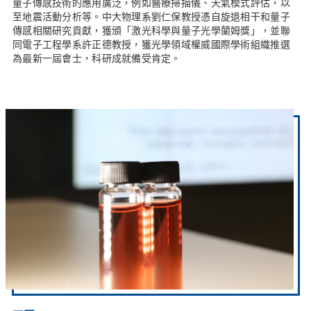
量子傳感技術的應用廣泛，例如醫療掃描儀、天氣模式評估，以
至地震活動分析等。中大物理系劉仁保教授憑自旋退相干和量子
傳感相關研究貢獻，獲頒「激光科學與量子光學蘭姆獎」，並聯
同電子工程學系許正德教授，獲光學領域權威國際學術組織推選
為最新一屆會士，科研成就備受肯定。