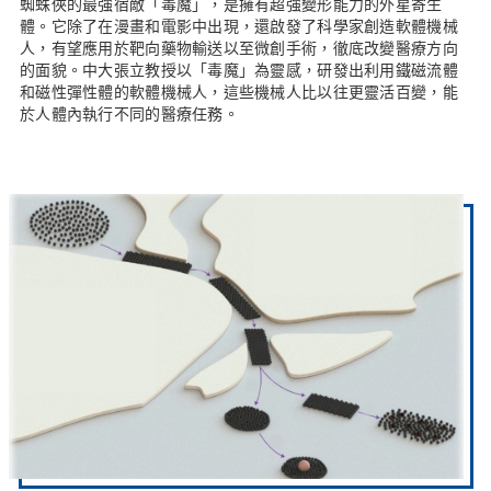
蜘蛛俠的最強宿敵「毒魔」，是擁有超強變形能力的外星寄生
體。它除了在漫畫和電影中出現，還啟發了科學家創造軟體機械
人，有望應用於靶向藥物輸送以至微創手術，徹底改變醫療方向
的面貌。中大張立教授以「毒魔」為靈感，研發出利用鐵磁流體
和磁性彈性體的軟體機械人，這些機械人比以往更靈活百變，能
於人體內執行不同的醫療任務。