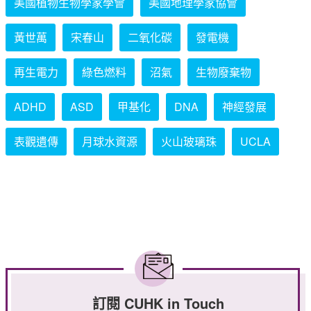
美國植物生物學家學會
美國地理學家協會
黃世萬
宋春山
二氧化碳
發電機
再生電力
綠色燃料
沼氣
生物廢棄物
ADHD
ASD
甲基化
DNA
神經發展
表觀遺傳
月球水資源
火山玻璃珠
UCLA
訂閱 CUHK in Touch