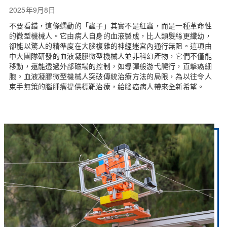
2025年9月8日
不要看錯，這條蠕動的「蟲子」其實不是紅蟲，而是一種革命性
的微型機械人。它由病人自身的血液製成，比人類髮絲更纖幼，
卻能以驚人的精準度在大腦複雜的神經迷宮內通行無阻。這項由
中大團隊研發的血液凝膠微型機械人並非科幻產物，它們不僅能
移動，還能透過外部磁場的控制，如導彈般游弋爬行，直擊癌細
胞。血液凝膠微型機械人突破傳統治療方法的局限，為以往令人
束手無策的腦腫瘤提供標靶治療，給腦癌病人帶來全新希望。