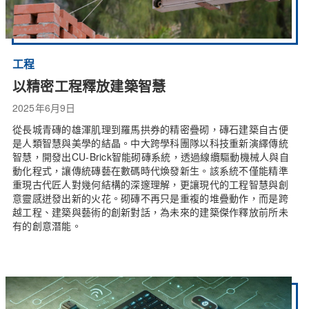
工程
以精密工程釋放建築智慧
2025年6月9日
從長城青磚的雄渾肌理到羅馬拱券的精密疊砌，磚石建築自古便
是人類智慧與美學的結晶。中大跨學科團隊以科技重新演繹傳統
智慧，開發出CU-Brick智能砌磚系統，透過線纜驅動機械人與自
動化程式，讓傳統磚藝在數碼時代煥發新生。該系統不僅能精準
重現古代匠人對幾何結構的深邃理解，更讓現代的工程智慧與創
意靈感迸發出新的火花。砌磚不再只是重複的堆疊動作，而是跨
越工程、建築與藝術的創新對話，為未來的建築傑作釋放前所未
有的創意潛能。