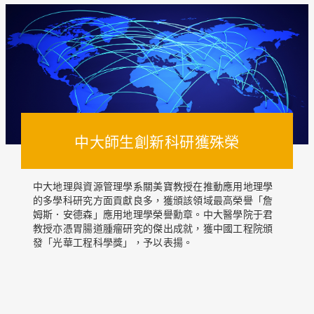
中大師生創新科研獲殊榮
中大地理與資源管理學系關美寶教授在推動應用地理學
的多學科研究方面貢獻良多，獲頒該領域最高榮譽「詹
姆斯．安德森」應用地理學榮譽勳章。中大醫學院于君
教授亦憑胃腸道腫瘤研究的傑出成就，獲中國工程院頒
發「光華工程科學獎」，予以表揚。