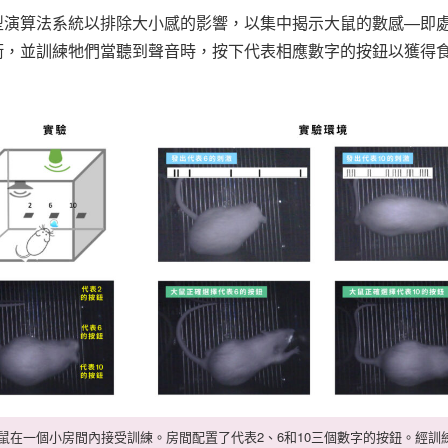
型演算法系統以排除大小感的影響，以集中揭示大鼠的數感—即
衝，並訓練牠們當聽到聲音時，按下代表相應數字的按鈕以獲得
鼠在一個小房間內接受訓練。房間配置了代表2、6和10三個數字的按鈕。經訓