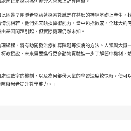
的誘因正是探討為何部分人會患上計算障礙。
如此困難？團隊希望藉著探索數感是在甚麼的神經基礎上產生，
情況相若，他們先天缺損算術能力，當中包括數感。全球大約有
是由基因問題引起，但實際機理仍然未知。
物理過程，將有助開發治療計算障礙等疾病的方法。人類與大鼠
。柯教授說，未來需要進行更多動物實驗進一步了解箇中機制，
和處理數字的機制，以及為何部份大鼠的學習速度較快時，便可
算障礙患者提升數學能力。」