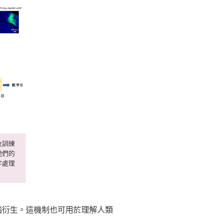
及訓練
牠們的
字處理
腦衍生。這機制也可用於理解人類