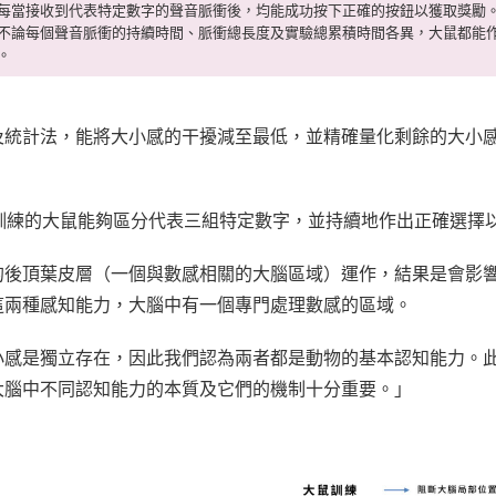
每當接收到代表特定數字的聲音脈衝後，均能成功按下正確的按鈕以獲取獎勵
不論每個聲音脈衝的持續時間、脈衝總長度及實驗總累積時間各異，大鼠都能
。
及統計法，能將大小感的干擾減至最低，並精確量化剩餘的大小
訓練的大鼠能夠區分代表三組特定數字，並持續地作出正確選擇
的後頂葉皮層（一個與數感相關的大腦區域）運作，結果是會影
這兩種感知能力，大腦中有一個專門處理數感的區域。
小感是獨立存在，因此我們認為兩者都是動物的基本認知能力。
大腦中不同認知能力的本質及它們的機制十分重要。」