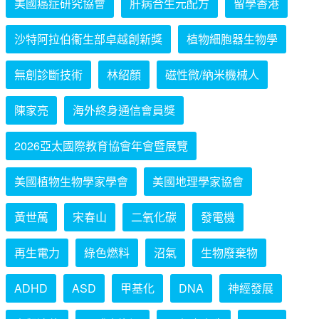
美國癌症研究協會
肝病合生元配方
留學香港
沙特阿拉伯衞生部卓越創新獎
植物細胞器生物學
無創診斷技術
林紹顏
磁性微/納米機械人
陳家亮
海外終身通信會員獎
2026亞太國際教育協會年會暨展覽
美國植物生物學家學會
美國地理學家協會
黃世萬
宋春山
二氧化碳
發電機
再生電力
綠色燃料
沼氣
生物廢棄物
ADHD
ASD
甲基化
DNA
神經發展