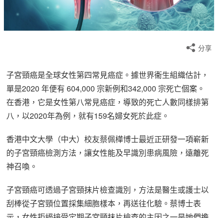
分享
子宮頸癌是全球女性第四常見癌症。據世界衞生組織估計，
單是2020 年便有 604,000 宗新例和342,000 宗死亡個案。
在香港，它是女性第八常見癌症，導致的死亡人數同樣排第
八，以2020年為例，就有159名婦女死於此症。
香港中文大學（中大）校友蔡佩樺博士最近正研發一項嶄新
的子宮頸癌檢測方法，讓女性能及早識別患病風險，遠離死
神召喚。
子宮頸癌可透過子宮頸抹片檢查識別，方法是醫生或護士以
刮棒從子宮頸位置採集細胞樣本，再送往化驗。蔡博士表
示，女性拒絕接受定期子宮頸抹片檢查的主因之一是她們擔