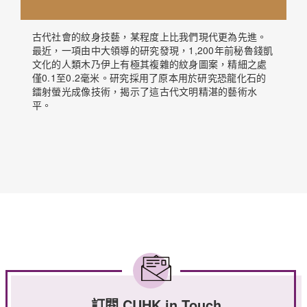
古代社會的紋身技藝，某程度上比我們現代更為先進。
最近，一項由中大領導的研究發現，1,200年前秘魯錢凱
文化的人類木乃伊上有極其複雜的紋身圖案，精細之處
僅0.1至0.2毫米。研究採用了原本用於研究恐龍化石的
鐳射螢光成像技術，揭示了這古代文明精湛的藝術水
平。
訂閱 CUHK in Touch