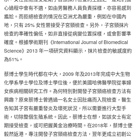
心過程中會有不適，如由男醫務人員負責採樣，亦容易感到
尷尬。而拒絕檢查的情況在亞洲尤為嚴重，例如在中國內
地，只有 25% 女性曾接受子宮頸檢查。另外，子宮頸抹片
檢查的準確性偏低，如非直接從病變位置採樣，或會影響準
確度。根據學術期刊《International Journal of Biomedical
Science》2013 年一項研究資料顯示，抹片檢查的敏感度約
為51%。
蔡博士學生時代都在中大，2009 年及2013年完成中大生物
化學系學士學位及博士學位後，便於美國哈佛醫學院從事婦
女疾病相關研究工作。為何特別對開發子宮頸癌檢查方法有
興趣？原來蔡博士曾遇過一名女士因肚痛而入院檢查，醫生
告知其子宮有嚴重發炎及壞死狀況，所以需要進行大型手
術，切除整個生殖系統。因此，蔡博士在想，如該女士有定
期接受檢查，或可把握黃金治療時間。在2018年，蔡博士便
毅然返港，專注開發子宮頸癌檢查方法，翌年更成立初創公