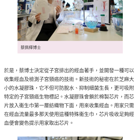
蔡佩樺博士
於是，蔡博士決定從子宮排出的經血著手，並開發一種可以
收集經血及檢測子宮頸癌的技術。新技術的秘密在於芝麻大
小的水凝膠珠，它不但可防脫水、抑制細菌生長，更可吸附
特定的子宮頸癌生物標記。水凝膠珠會鎖於棉製芯片，而芯
片放入衞生巾第一層紡織物下面，用來收集經血。用家只需
在經血流量最多那天使用這種特殊衞生巾，芯片吸收足夠經
血便會變色提示用家取出芯片。