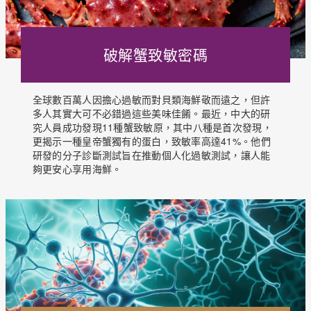
破解蟹致敏密碼
全球數百萬人因擔心過敏而對貝類海鮮敬而遠之，但許
多人其實大可不必錯過這些美味佳餚。最近，中大的研
究人員成功發現11種蟹致敏原，其中八種是首次發現，
更揭示一種皇帝蟹獨有的蛋白，致敏率高達41%。他們
研發的分子診斷測試旨在推動個人化過敏測試，讓人能
夠更安心享用海鮮。