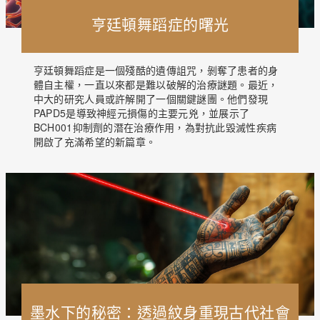
亨廷頓舞蹈症的曙光
亨廷頓舞蹈症是一個殘酷的遺傳詛咒，剝奪了患者的身
體自主權，一直以來都是難以破解的治療謎題。最近，
中大的研究人員或許解開了一個關鍵謎團。他們發現
PAPD5是導致神經元損傷的主要元兇，並展示了
BCH001抑制劑的潛在治療作用，為對抗此毀滅性疾病
開啟了充滿希望的新篇章。
墨水下的秘密：透過紋身重現古代社會