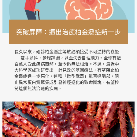
突破屏障：邁出治癒柏金遜症新一步
長久以來，確診柏金遜症等於必須接受不可逆轉的衰退
──雙手顫抖、步履蹣跚，以至失去自理能力。全球有數
百萬人受此疾病煎熬，至今仍無法根治。不過，最近中
大科學家成功研發出一針見效的基因療法，有望阻止柏
金遜症進一步惡化。這種「微型武器」能直達腦部，阻
止異常蛋白質聚集成引發神經退化的致命團塊，有望控
制這個無法治癒的疾病。