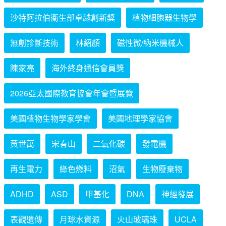
沙特阿拉伯衞生部卓越創新獎
植物細胞器生物學
無創診斷技術
林紹顏
磁性微/納米機械人
陳家亮
海外終身通信會員獎
2026亞太國際教育協會年會暨展覽
美國植物生物學家學會
美國地理學家協會
黃世萬
宋春山
二氧化碳
發電機
再生電力
綠色燃料
沼氣
生物廢棄物
ADHD
ASD
甲基化
DNA
神經發展
表觀遺傳
月球水資源
火山玻璃珠
UCLA