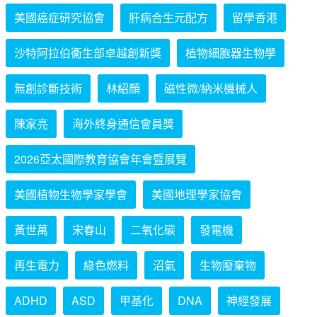
美國癌症研究協會
肝病合生元配方
留學香港
沙特阿拉伯衞生部卓越創新獎
植物細胞器生物學
無創診斷技術
林紹顏
磁性微/納米機械人
陳家亮
海外終身通信會員獎
2026亞太國際教育協會年會暨展覽
美國植物生物學家學會
美國地理學家協會
黃世萬
宋春山
二氧化碳
發電機
再生電力
綠色燃料
沼氣
生物廢棄物
ADHD
ASD
甲基化
DNA
神經發展