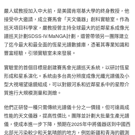
嚴人斌教授加入中大前，是美國肯塔基大學的終身教授，他
接受中大邀請，成立賽馬會「天文儀器」創科實驗室。作為
巡天項目科學家，嚴教授曾主持全球最大的近鄰星系成像光
譜巡天計劃SDSS-IV/MaNGA計劃，還曾帶領另一團隊建立
了迄今最大和最全面的恆星光譜數據庫，憑著其專業知識和
豐富經驗，引領實驗室未來發展。
實驗室的首個目標是創建賽馬會光譜巡天系統，以研討恆星
形成和星系演化。系統由多台高分辨度成像光纖光譜儀及小
型大視場望遠鏡組成，可以對銀河系和近鄰星系中的星際介
質進行大規模測量和測繪。
他們正研發一種只需傳統光譜儀十分之一價錢，但可達兩成
性能的天文儀器，提高性價比。團隊並計劃大批量生產光譜
儀，使成本進一步下降，預期在2025年中將儀器送到中國西
北部光污染較少和天氣晴朗的地方，例如新疆和青海的觀測