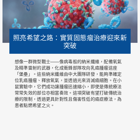
照亮希望之路：實質固態瘤治療迎來新
突破
想像一群微型戰士——像病毒般的納米纖維，配備氧氣
及精準雷射的武器，化成衝鋒部隊攻向乳癌腫瘤這座
「堡壘」。這些納米纖維由中大團隊研發，能夠準確定
位乳癌腫瘤、釋放氧氣，並透過光來消滅癌細胞。在小
鼠實驗中，它們成功讓腫瘤迅速縮小，即使是傳統療法
常常失效的部位亦相當奏效。這項突破有望打破傳統治
療的限制，透過更具針對性且傷害性低的癌症療法，為
患者點燃希望之火。