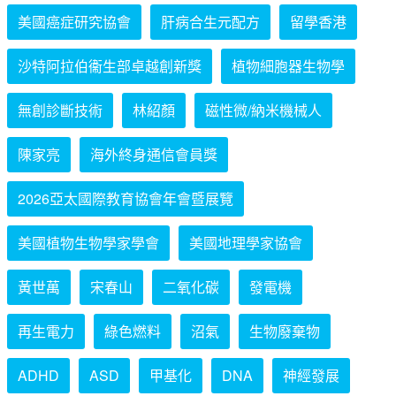
美國癌症研究協會
肝病合生元配方
留學香港
沙特阿拉伯衞生部卓越創新獎
植物細胞器生物學
無創診斷技術
林紹顏
磁性微/納米機械人
陳家亮
海外終身通信會員獎
2026亞太國際教育協會年會暨展覽
美國植物生物學家學會
美國地理學家協會
黃世萬
宋春山
二氧化碳
發電機
再生電力
綠色燃料
沼氣
生物廢棄物
ADHD
ASD
甲基化
DNA
神經發展