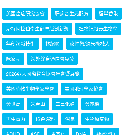
美國癌症研究協會
肝病合生元配方
留學香港
沙特阿拉伯衞生部卓越創新獎
植物細胞器生物學
無創診斷技術
林紹顏
磁性微/納米機械人
陳家亮
海外終身通信會員獎
2026亞太國際教育協會年會暨展覽
美國植物生物學家學會
美國地理學家協會
黃世萬
宋春山
二氧化碳
發電機
再生電力
綠色燃料
沼氣
生物廢棄物
ADHD
ASD
甲基化
DNA
神經發展