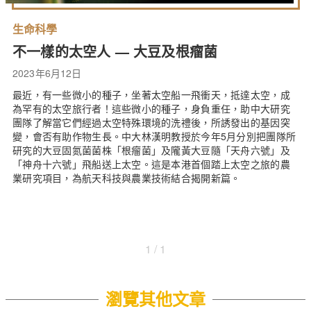
生命科學
不一樣的太空人 — 大豆及根瘤菌
2023年6月12日
最近，有一些微小的種子，坐著太空船一飛衝天，抵達太空，成
為罕有的太空旅行者！這些微小的種子，身負重任，助中大研究
團隊了解當它們經過太空特殊環境的洗禮後，所誘發出的基因突
變，會否有助作物生長。中大林漢明教授於今年5月分別把團隊所
研究的大豆固氮菌菌株「根瘤菌」及隴黃大豆隨「天舟六號」及
「神舟十六號」飛船送上太空。這是本港首個踏上太空之旅的農
業研究項目，為航天科技與農業技術結合揭開新篇。
1 / 1
瀏覽其他文章