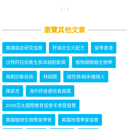
1 / 1
瀏覽其他文章
美國癌症研究協會
肝病合生元配方
留學香港
沙特阿拉伯衞生部卓越創新獎
植物細胞器生物學
無創診斷技術
林紹顏
磁性微/納米機械人
陳家亮
海外終身通信會員獎
2026亞太國際教育協會年會暨展覽
美國植物生物學家學會
美國地理學家協會