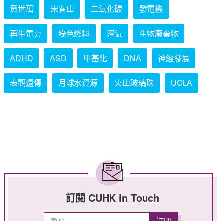
黃世萬
宋春山
二氧化碳
發電機
再生電力
綠色燃料
沼氣
生物廢棄物
ADHD
ASD
甲基化
DNA
神經發展
表觀遺傳
月球水資源
火山玻璃珠
UCLA
訂閱 CUHK in Touch