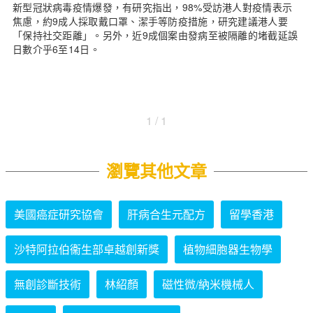
新型冠狀病毒疫情爆發，有研究指出，98%受訪港人對疫情表示
焦慮，約9成人採取戴口罩、潔手等防疫措施，研究建議港人要
「保持社交距離」。另外，近9成個案由發病至被隔離的堵截延誤
日數介乎6至14日。
1 / 1
瀏覽其他文章
美國癌症研究協會
肝病合生元配方
留學香港
沙特阿拉伯衞生部卓越創新獎
植物細胞器生物學
無創診斷技術
林紹顏
磁性微/納米機械人