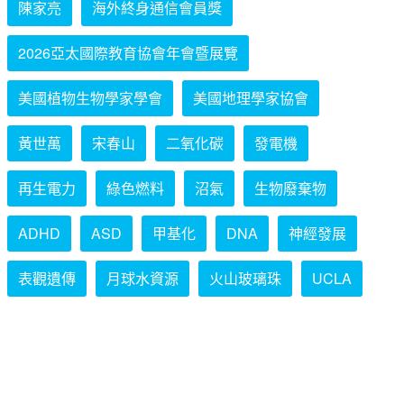
陳家亮
海外終身通信會員獎
2026亞太國際教育協會年會暨展覽
美國植物生物學家學會
美國地理學家協會
黃世萬
宋春山
二氧化碳
發電機
再生電力
綠色燃料
沼氣
生物廢棄物
ADHD
ASD
甲基化
DNA
神經發展
表觀遺傳
月球水資源
火山玻璃珠
UCLA