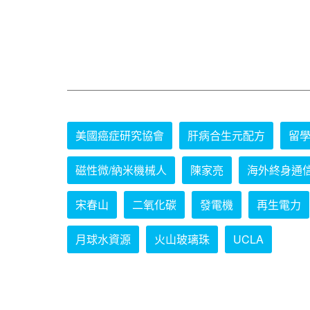
美國癌症研究協會
肝病合生元配方
留
磁性微/納米機械人
陳家亮
海外終身通
宋春山
二氧化碳
發電機
再生電力
月球水資源
火山玻璃珠
UCLA