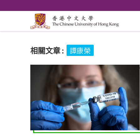
相關文章
:
譚康榮