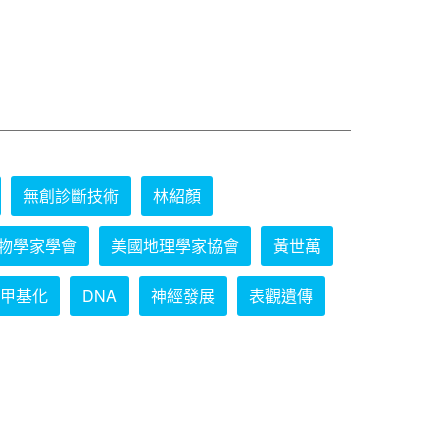
無創診斷技術
林紹顏
物學家學會
美國地理學家協會
黃世萬
甲基化
DNA
神經發展
表觀遺傳