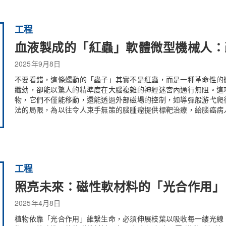
工程
血液製成的「紅蟲」軟體微型機械人：
2025年9月8日
不要看錯，這條蠕動的「蟲子」其實不是紅蟲，而是一種革命性的
纖幼，卻能以驚人的精準度在大腦複雜的神經迷宮內通行無阻。這
物，它們不僅能移動，還能透過外部磁場的控制，如導彈般游弋爬
法的局限，為以往令人束手無策的腦腫瘤提供標靶治療，給腦癌病
工程
照亮未來：磁性軟材料的「光合作用」
2025年4月8日
植物依靠「光合作用」維繫生命，必須伸展枝葉以吸收每一縷光線