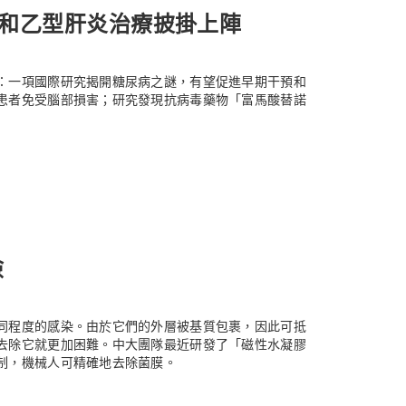
和乙型肝炎治療披掛上陣
：一項國際研究揭開糖尿病之謎，有望促進早期干預和
患者免受腦部損害；研究發現抗病毒藥物「富馬酸替諾
險
同程度的感染。由於它們的外層被基質包裹，因此可抵
去除它就更加困難。中大團隊最近研發了「磁性水凝膠
制，機械人可精確地去除菌膜。