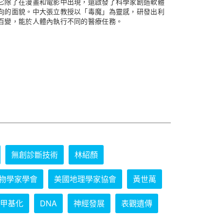
它除了在漫畫和電影中出現，還啟發了科學家創造軟體
向的面貌。中大張立教授以「毒魔」為靈感，研發出利
百變，能於人體內執行不同的醫療任務。
無創診斷技術
林紹顏
物學家學會
美國地理學家協會
黃世萬
甲基化
DNA
神經發展
表觀遺傳