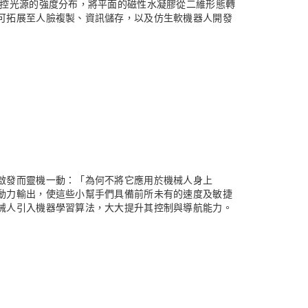
調控光源的強度分布，將平面的磁性水凝膠從二維形態轉
可拓展至人臉複製、資訊儲存，以及仿生軟機器人開發
啟發而靈機一動：「為何不將它應用於機械人身上
動力輸出，使這些小幫手們具備前所未有的速度及敏捷
械人引入機器學習算法，大大提升其控制與導航能力。