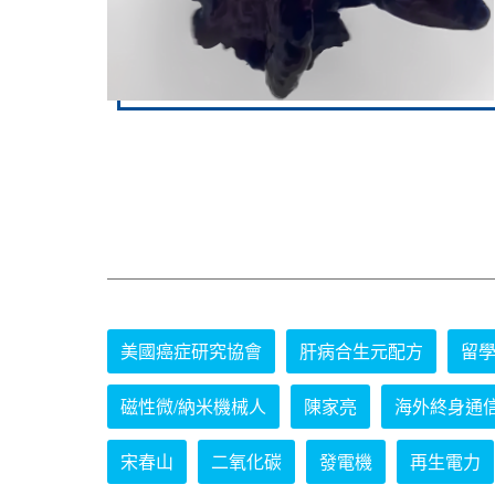
美國癌症研究協會
肝病合生元配方
留
磁性微/納米機械人
陳家亮
海外終身通
宋春山
二氧化碳
發電機
再生電力