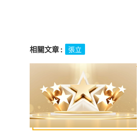
相關文章
:
張立