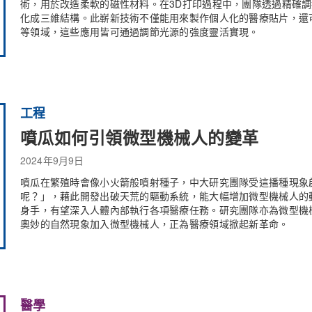
術，用於改造柔軟的磁性材料。在3D打印過程中，團隊透過精確
化成三維結構。此嶄新技術不僅能用來製作個人化的醫療貼片，還
等領域，這些應用皆可通過調節光源的強度靈活實現。
工程
噴瓜如何引領微型機械人的變革
2024年9月9日
噴瓜在繁殖時會像小火箭般噴射種子，中大研究團隊受這播種現象
呢？」，藉此開發出破天荒的驅動系統，能大幅增加微型機械人的
身手，有望深入人體內部執行各項醫療任務。研究團隊亦為微型機
奧妙的自然現象加入微型機械人，正為醫療領域掀起新革命。
醫學