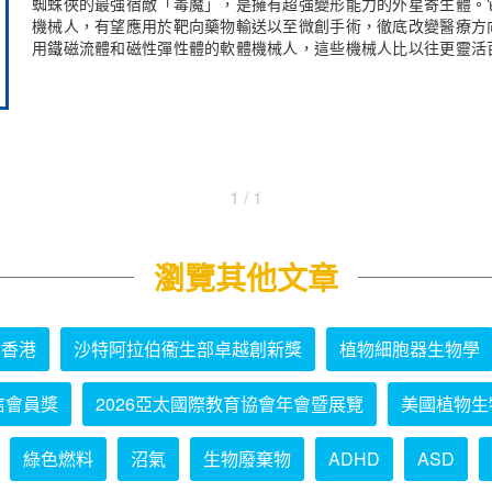
蜘蛛俠的最強宿敵「毒魔」，是擁有超強變形能力的外星寄生體。
機械人，有望應用於靶向藥物輸送以至微創手術，徹底改變醫療方
用鐵磁流體和磁性彈性體的軟體機械人，這些機械人比以往更靈活
1 / 1
瀏覽其他文章
學香港
沙特阿拉伯衞生部卓越創新獎
植物細胞器生物學
信會員獎
2026亞太國際教育協會年會暨展覽
美國植物生
綠色燃料
沼氣
生物廢棄物
ADHD
ASD