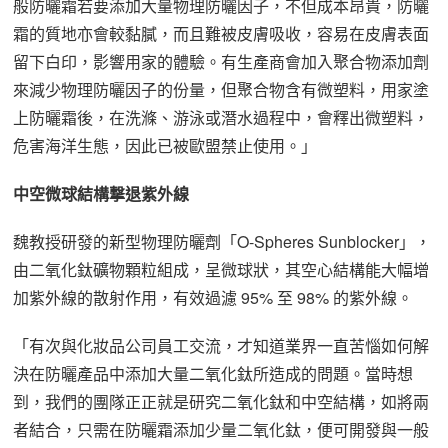
般防曬霜若要添加大量物理防曬因子，不但成本昂貴，防曬
霜的質地亦會較黏膩，而且難被皮膚吸收，容易在皮膚表面
留下白印，影響用家的體驗。有生產商會加入聚合物添加劑
來減少物理防曬因子的份量，但聚合物含有微塑料，用家塗
上防曬霜後，在洗滌、游泳或潛水過程中，會釋出微塑料，
危害海洋生態，因此已被歐盟禁止使用。」
中空微球結構撃退紫外線
魏教授研發的新型物理防曬劑「O-Spheres Sunblocker」，
由二氧化鈦礦物顆粒組成，呈微球狀，其空心結構能大幅增
加紫外線的散射作用，有效過濾 95% 至 98% 的紫外線。
「有次與化妝品公司員工交流，才知道業界一直苦惱如何解
決在防曬產品中添加大量二氧化鈦所造成的問題。當時想
到，我們的團隊正正就是研究二氧化鈦和中空結構，如將兩
者結合，只需在防曬霜添加少量二氧化鈦，便可開發與一般