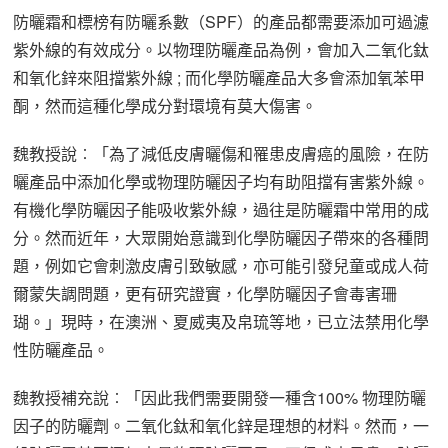
防曬霜和標榜有防曬系數（SPF）的產品都需要添加可過濾
紫外線的有效成分。以物理防曬產品為例，會加入二氧化鈦
和氧化鋅來阻擋紫外線 ; 而化學防曬產品大多會添加氧苯甲
酮，然而這種化學成分對環境有莫大傷害。
魏教授說︰「為了減低皮膚曬傷和罹患皮膚癌的風險，在防
曬產品中添加化學或物理防曬因子均有助阻擋有害紫外線。
有機化學防曬因子能吸收紫外線，過往是防曬霜中常用的成
分。然而近年，大眾開始意識到化學防曬因子帶來的各種問
題，例如它會刺激皮膚引致敏感，亦可能引發兒童或成人荷
爾蒙失調問題，更有研究證實，化學防曬因子會毒害珊
瑚。」現時，在澳洲、夏威夷及帛琉等地，已立法禁用化學
性防曬產品。
魏教授補充說︰「因此我們需要開發一種含100% 物理防曬
因子的防曬劑。二氧化鈦和氧化鋅是理想的材料。然而，一