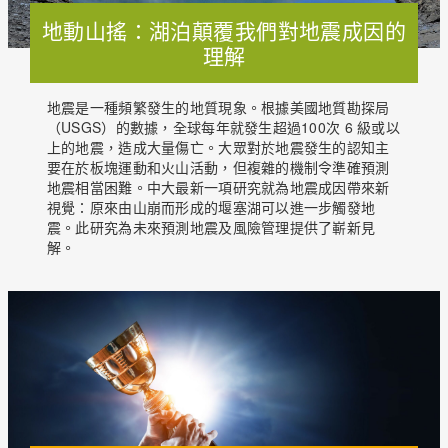
地動山搖：湖泊顛覆我們對地震成因的
理解
地震是一種頻繁發生的地質現象。根據美國地質勘探局
（USGS）的數據，全球每年就發生超過100次 6 級或以
上的地震，造成大量傷亡。大眾對於地震發生的認知主
要在於板塊運動和火山活動，但複雜的機制令準確預測
地震相當困難。中大最新一項研究就為地震成因帶來新
視覺：原來由山崩而形成的堰塞湖可以進一步觸發地
震。此研究為未來預測地震及風險管理提供了嶄新見
解。