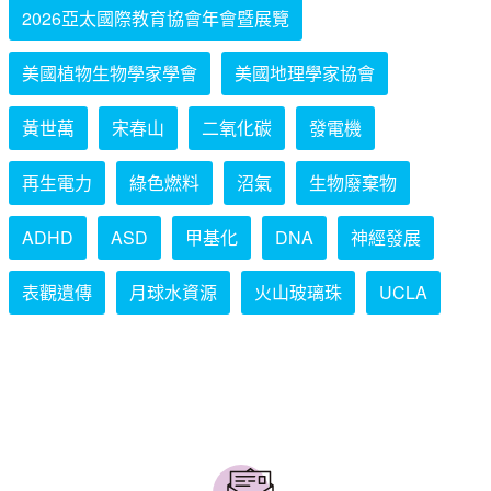
2026亞太國際教育協會年會暨展覽
美國植物生物學家學會
美國地理學家協會
黃世萬
宋春山
二氧化碳
發電機
再生電力
綠色燃料
沼氣
生物廢棄物
ADHD
ASD
甲基化
DNA
神經發展
表觀遺傳
月球水資源
火山玻璃珠
UCLA