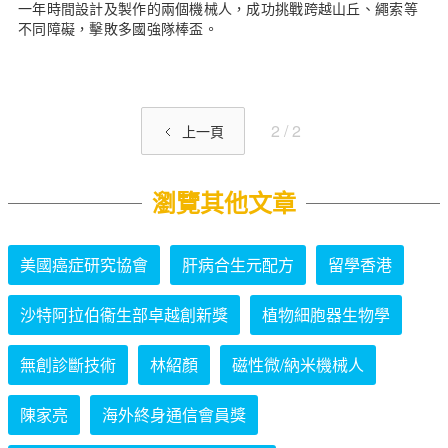
一年時間設計及製作的兩個機械人，成功挑戰跨越山丘、繩索等
不同障礙，擊敗多國強隊棒盃。
2 / 2
上一頁
瀏覽其他文章
美國癌症研究協會
肝病合生元配方
留學香港
沙特阿拉伯衞生部卓越創新獎
植物細胞器生物學
無創診斷技術
林紹顏
磁性微/納米機械人
陳家亮
海外終身通信會員獎