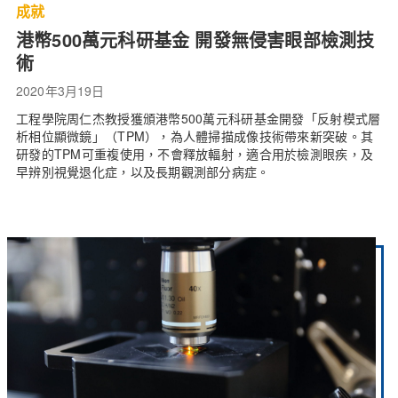
成就
港幣500萬元科研基金 開發無侵害眼部檢測技
術
2020年3月19日
工程學院周仁杰教授獲頒港幣500萬元科研基金開發「反射模式層
析相位顯微鏡」（TPM），為人體掃描成像技術帶來新突破。其
研發的TPM可重複使用，不會釋放輻射，適合用於檢測眼疾，及
早辨別視覺退化症，以及長期觀測部分病症。