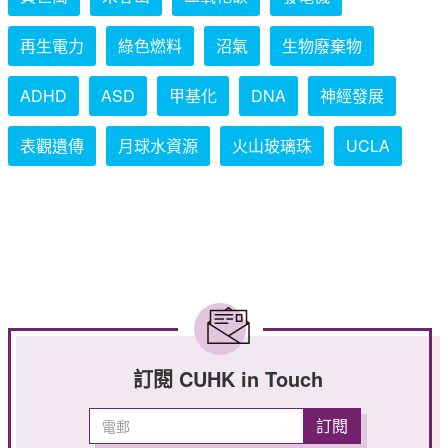
再生電力
綠色燃料
沼氣
生物廢棄物
ADHD
ASD
甲基化
DNA
神經發展
表觀遺傳
月球水資源
火山玻璃珠
UCLA
訂閱 CUHK in Touch