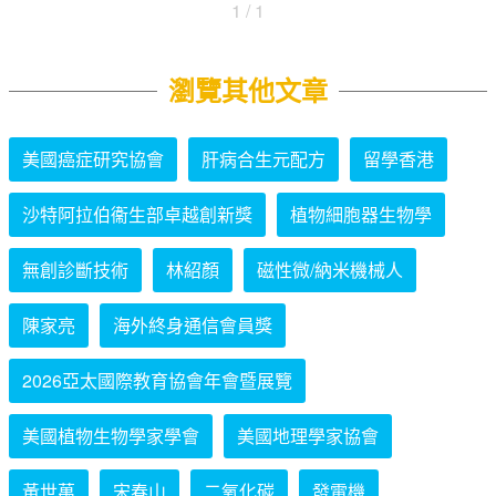
1 / 1
瀏覽其他文章
美國癌症研究協會
肝病合生元配方
留學香港
沙特阿拉伯衞生部卓越創新獎
植物細胞器生物學
無創診斷技術
林紹顏
磁性微/納米機械人
陳家亮
海外終身通信會員獎
2026亞太國際教育協會年會暨展覽
美國植物生物學家學會
美國地理學家協會
黃世萬
宋春山
二氧化碳
發電機