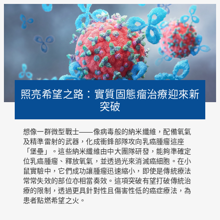
照亮希望之路：實質固態瘤治療迎來新
突破
想像一群微型戰士——像病毒般的納米纖維，配備氧氣
及精準雷射的武器，化成衝鋒部隊攻向乳癌腫瘤這座
「堡壘」。這些納米纖維由中大團隊研發，能夠準確定
位乳癌腫瘤、釋放氧氣，並透過光來消滅癌細胞。在小
鼠實驗中，它們成功讓腫瘤迅速縮小，即使是傳統療法
常常失效的部位亦相當奏效。這項突破有望打破傳統治
療的限制，透過更具針對性且傷害性低的癌症療法，為
患者點燃希望之火。