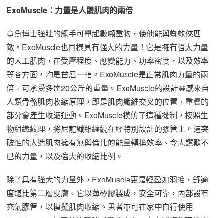
ExoMuscle：力量是人體肌肉的兩倍
章魚博士強壯的觸手可舉起數噸重物，使他能與蜘蛛俠匹
敵。ExoMuscle也同樣具有強大的力量！它是擁有強大力量
的人工肌肉，在受壓程度、應變能力、功率密度，以及效率
等各方面，均是首屈一指。ExoMuscle是正常肌肉力量的兩
倍，可承受多達20公斤的重量。ExoMuscle的設計靈感來自
人類骨骼肌肉收縮原理，即是肌肉纖維交叉的位置，重疊的
部分會產生收縮運動。ExoMuscle模仿了這種機制，按照生
物組織紋理，將尼龍纖維纏繞在經特別設計的膠管上。這突
破性的人造肌肉擁有無與倫比的能量轉換效率、令人讚歎不
已的力量，以及強大的收縮比例。
除了具有強大的力量外，ExoMuscle更是輕盈如羽毛，舒適
度堪比第二層皮膚。它以薄矽膠製成，安全可靠，內部設有
充氣膠管，以模擬肌肉收縮。患者亦可在家中自行使用