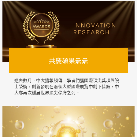
共慶碩果纍纍
過去數月，中大捷報頻傳。學者們獲國際頂尖獎項與院
士榮銜，創新發明在兩個大型國際展覽中創下佳績，中
大亦再次穩居世界頂尖學府之列。