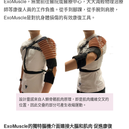
ExoMuscle，無需前往醫院或醫療中心，大大減輕物理治療
師等康復人員的工作負擔。從手到腳踝，從手腕到肩膀，
ExoMuscle是對抗身體損傷的有效康復工具。
設計靈感來自人類骨骼肌肉原理，即是肌肉纖維交叉的
位置，因此交疊的部分可產生收縮運動。
ExoMuscle的獨特腦機介面連接大腦和肌肉 促進康復