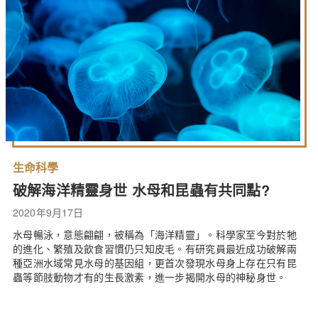
生命科學
破解海洋精靈身世 水母和昆蟲有共同點?
2020年9月17日
水母暢泳，意態翩翩，被稱為「海洋精靈」。科學家至今對於牠
的進化、繁殖及飲食習慣仍只知皮毛。有研究員最近成功破解兩
種亞洲水域常見水母的基因組，更首次發現水母身上存在只有昆
蟲等節肢動物才有的生長激素，進一步揭開水母的神秘身世。