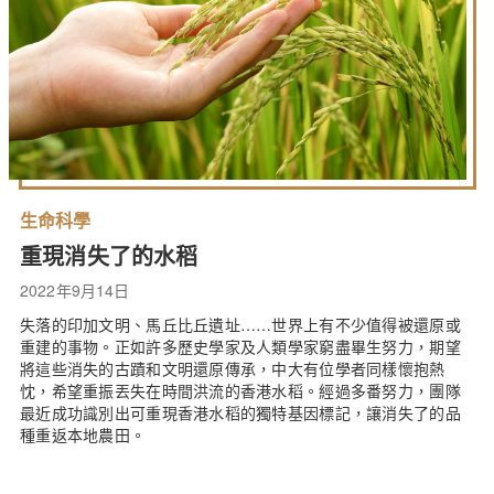
生命科學
重現消失了的水稻
2022年9月14日
失落的印加文明、馬丘比丘遺址……世界上有不少值得被還原或
重建的事物。正如許多歷史學家及人類學家窮盡畢生努力，期望
將這些消失的古蹟和文明還原傳承，中大有位學者同樣懷抱熱
忱，希望重振丟失在時間洪流的香港水稻。經過多番努力，團隊
最近成功識別出可重現香港水稻的獨特基因標記，讓消失了的品
種重返本地農田。