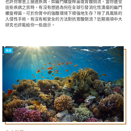
也許你曾患上腸道疾病，如幽門螺旋桿菌或胃酸倒流，當你遭受
這些疾病之苦時，有沒有想過為何在全球引發消化性潰瘍的幽門
螺旋桿菌，可於你胃中的強酸環境下頑強地生存？除了具風險的
入侵性手術，有沒有較安全的方法對抗胃酸倒流？近期兩項中大
研究也許能給你一些啟示。
專題