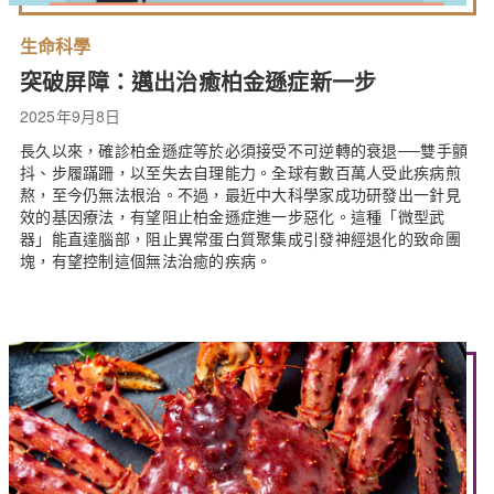
生命科學
突破屏障：邁出治癒柏金遜症新一步
2025年9月8日
長久以來，確診柏金遜症等於必須接受不可逆轉的衰退──雙手顫
抖、步履蹣跚，以至失去自理能力。全球有數百萬人受此疾病煎
熬，至今仍無法根治。不過，最近中大科學家成功研發出一針見
效的基因療法，有望阻止柏金遜症進一步惡化。這種「微型武
器」能直達腦部，阻止異常蛋白質聚集成引發神經退化的致命團
塊，有望控制這個無法治癒的疾病。