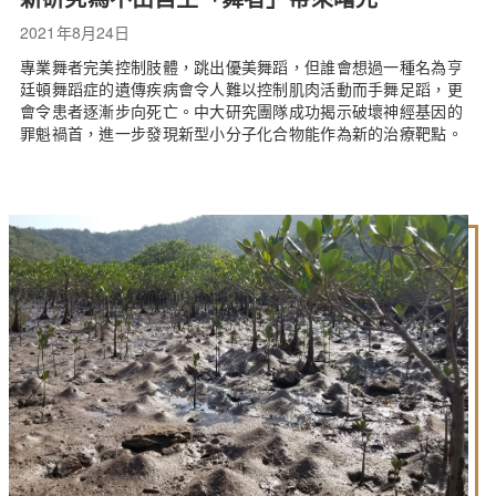
2021年8月24日
專業舞者完美控制肢體，跳出優美舞蹈，但誰會想過一種名為亨
廷頓舞蹈症的遺傳疾病會令人難以控制肌肉活動而手舞足蹈，更
會令患者逐漸步向死亡。中大研究團隊成功揭示破壞神經基因的
罪魁禍首，進一步發現新型小分子化合物能作為新的治療靶點。