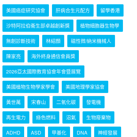
美國癌症研究協會
肝病合生元配方
留學香港
沙特阿拉伯衞生部卓越創新獎
植物細胞器生物學
無創診斷技術
林紹顏
磁性微/納米機械人
陳家亮
海外終身通信會員獎
2026亞太國際教育協會年會暨展覽
美國植物生物學家學會
美國地理學家協會
黃世萬
宋春山
二氧化碳
發電機
再生電力
綠色燃料
沼氣
生物廢棄物
ADHD
ASD
甲基化
DNA
神經發展