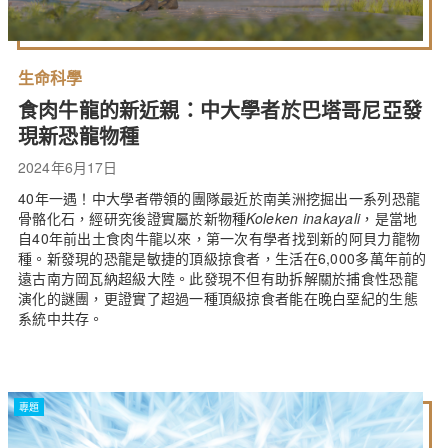
生命科學
食肉牛龍的新近親：中大學者於巴塔哥尼亞發
現新恐龍物種
2024年6月17日
40年一遇！中大學者帶領的團隊最近於南美洲挖掘出一系列恐龍
骨骼化石，經研究後證實屬於新物種
Koleken inakayali
，是當地
自40年前出土食肉牛龍以來，第一次有學者找到新的阿貝力龍物
種。新發現的恐龍是敏捷的頂級掠食者，生活在6,000多萬年前的
遠古南方岡瓦納超級大陸。此發現不但有助拆解關於捕食性恐龍
演化的謎團，更證實了超過一種頂級掠食者能在晚白堊紀的生態
系統中共存。
專題