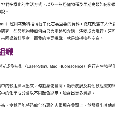
、牠們多樣化的生活方式，以及一些恐龍物種及早期鳥類如何發
傳說。
 Pittman）運用嶄新科技發掘了化石裏重要的資料，徹底改變了
趣研究一些恐龍物種如何由只會走路和奔跑，演變成會飛行。這
年來困惑着科學家，而我的主要挑戰，就是填補這些空白。」
組織
像技術（Laser-Stimulated Fluorescence）進行
石中的軟組織照出來，勾劃身體輪廓，顯示皮膚及其他軟組織的
石中的化學成分會以不同顏色顯示，透露出更多資訊。
技術，令我們能將恐龍化石裏的肉重現在骨頭上，並發掘出其他