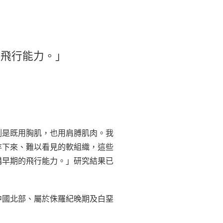
的飛行能力。」
測是既用胸肌，也用肩膊肌肉。我
存下來、難以看見的軟組織，這些
構早期的飛行能力。」研究結果已
中國北部、屬於侏羅紀晚期及白堊