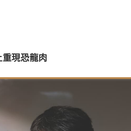
上重現恐龍肉