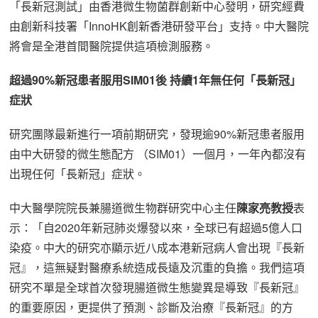
「長新冠測試」由香港微生物菌群創新中心發明，研究經費
由創新科技署「InnoHK創新香港研發平台」支持。中大醫院
將會是全港首間醫院提供這項檢測服務。
超過90%新冠患者服用SIM01後 持續1年無任何「長新冠」
症狀
研究團隊最新進行一項前期研究，發現逾90%新冠患者服用
由中大研發的微生態配方 （SIM01）一個月，一年內都沒有
出現任何「長新冠」症狀。
中大醫學院院長兼腸道微生物群研究中心主任
陳家亮教授
表
示：「自2020年新冠肺炎爆發以來，全球已有超過5億人口
染疫。中大的研究亦顯示近八成本港新冠病人會出現『長新
冠』，這無疑對醫療系統造成長遠及沉重的負擔。我們這項
研究不單是全球首次發現腸道微生態變異是導致『長新冠』
的重要原因，更提供了預測、診斷及治療『長新冠』的方