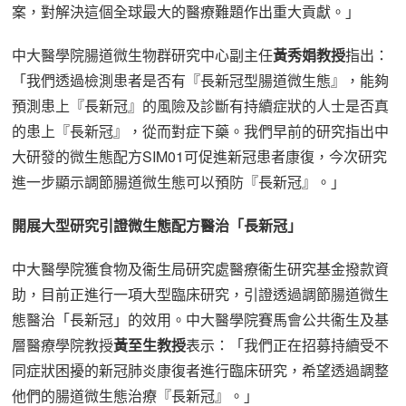
案，對解決這個全球最大的醫療難題作出重大貢獻。」
中大醫學院腸道微生物群研究中心副主任
黃秀娟教授
指出：
「我們透過檢測患者是否有『長新冠型腸道微生態』，能夠
預測患上『長新冠』的風險及診斷有持續症狀的人士是否真
的患上『長新冠』，從而對症下藥。我們早前的研究指出中
大研發的微生態配方SIM01可促進新冠患者康復，今次研究
進一步顯示調節腸道微生態可以預防『長新冠』。」
開展大型研究引證微生態配方醫治「長新冠」
中大醫學院獲食物及衞生局研究處醫療衞生研究基金撥款資
助，目前正進行一項大型臨床研究，引證透過調節腸道微生
態醫治「長新冠」的效用。中大醫學院賽馬會公共衞生及基
層醫療學院教授
黃至生教授
表示：「我們正在招募持續受不
同症狀困擾的新冠肺炎康復者進行臨床研究，希望透過調整
他們的腸道微生態治療『長新冠』。」