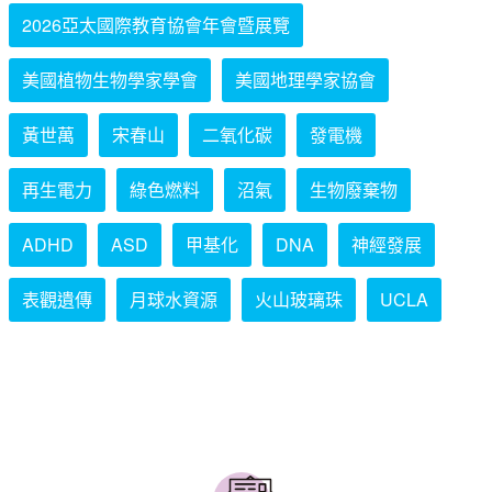
2026亞太國際教育協會年會暨展覽
美國植物生物學家學會
美國地理學家協會
黃世萬
宋春山
二氧化碳
發電機
再生電力
綠色燃料
沼氣
生物廢棄物
ADHD
ASD
甲基化
DNA
神經發展
表觀遺傳
月球水資源
火山玻璃珠
UCLA