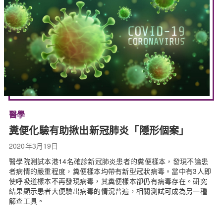
醫學
糞便化驗有助揪出新冠肺炎「隱形個案」
2020年3月19日
醫學院測試本港14名確診新冠肺炎患者的糞便樣本，發現不論患
者病情的嚴重程度，糞便樣本均帶有新型冠狀病毒。當中有3人即
使呼吸道樣本不再發現病毒，其糞便樣本卻仍有病毒存在。研究
結果顯示患者大便驗出病毒的情況普遍，相關測試可成為另一種
篩查工具。