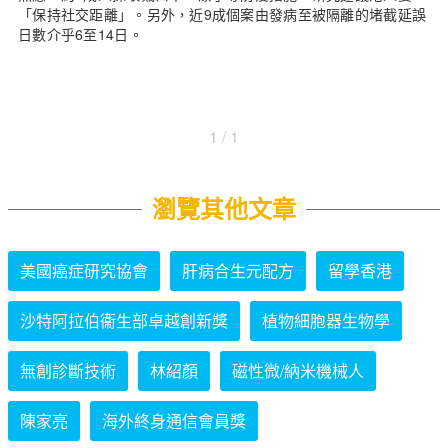
「保持社交距離」。另外，近9成個案由發病至被隔離的堵截延誤
日數介乎6至14日。
1 / 1
瀏覽其他文章
美國癌症研究協會
肝病合生元配方
留學香港
沙特阿拉伯衞生部卓越創新獎
植物細胞器生物學
無創診斷技術
林紹顏
磁性微/納米機械人
陳家亮
海外終身通信會員獎