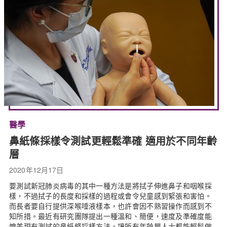
醫學
鼻紙條採樣令測試更輕鬆準確 適用於不同年齡
層
2020年12月17日
要測試新冠肺炎病毒的其中一種方法是將拭子伸進鼻子和咽喉採
樣，不過拭子的長度和採樣的過程或會令兒童感到緊張和害怕。
而長者要自行提供深喉唾液樣本，也許會因不熟習操作而感到不
知所措。最近有研究團隊提出一種溫和、簡便，速度及準確度能
媲美現有測試的鼻紙條採樣方法，讓所有年齡層人士都能輕鬆做