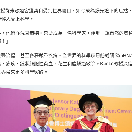
kó教授從未想過會獲獎和受到世界矚目，如今成為鎂光燈下的焦點
年輕人愛上科學。
性，他們亦洗耳恭聽。只要成為一名科學家，便能一窺自然的奧
事！」
於醫治傷口甚至各種嚴重疾病。全世界的科學家已紛紛研究mRN
、瘧疾、鐮狀細胞性貧血、花生和塵蟎過敏等。Karikó教授深
世界帶來更多科學突破。