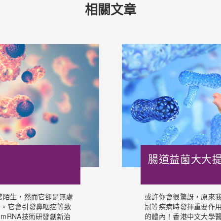
相關文章
腸道益菌大大
常陌生，然而它卻是無處
或許你會很驚訝，原來
口。它會引發鼻咽癌等致
冠等疾病時發揮重要作
mRNA技術研發創新治
的體內！香港中文大學