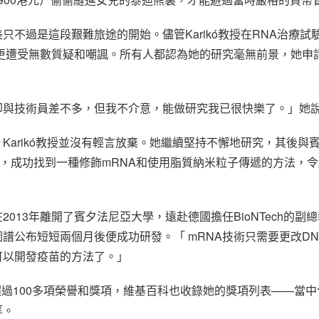
只不過是這段艱難旅途的開始。儘管Karikó教授在RNA治療
，更遭受無數質疑和嘲諷。所有人都認為她的研究毫無前景，她申請
卻與技術員差不多，但我不介意，能做研究我已很快樂了。」她
Karikó教授並沒有輕言放棄。她繼續堅持不懈地研究，其後與賓
大突破，成功找到一種修飾mRNA和使用脂質納米粒子傳遞的方法，
013年離開了賓夕法尼亞大學，遠赴德國擔任BioNTech的副
譜公布短短兩個月後便成功研發。「 mRNA技術只需要更改D
可以開發疫苗的方法了。」
帶來超過100多項榮譽和獎項，維基百科也收錄她的獎項列表——當
等。