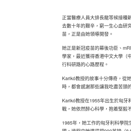
正當醫療人員大排長龍等候接種
去數十年的艱辛，窮一生心血研究
苗，正是由她領導開發。
她正是新冠疫苗的幕後功臣、mRNA
學家，最近獲得香港中文大學（
行科研路的心路歷程。
Karikó教授的故事十分傳奇
時，都會感謝那些讓我吃盡苦頭
Karikó教授在1955年出生
戰，她依然醉心科學，抱着堅毅
1985年，她工作的匈牙利科學
國。過程中她還得把900英鎊（