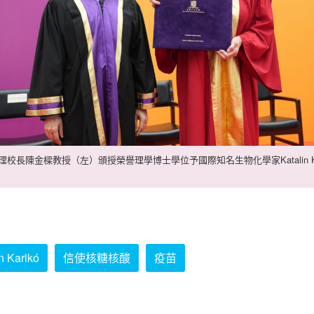
理校長陳金樑教授（左）頒授榮譽理學博士學位予國際知名生物化學家Katalin Ka
n Karikó
信使核糖核酸
疫苗