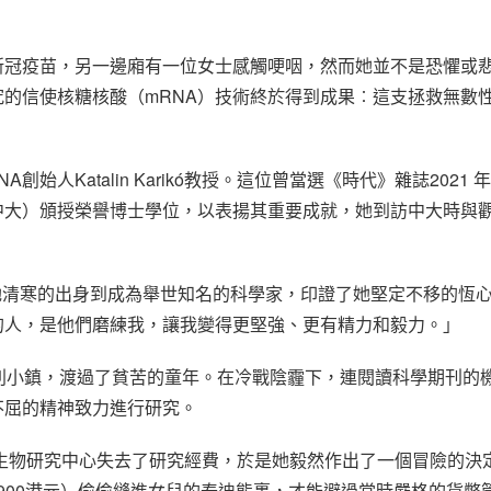
新冠疫苗，另一邊廂有一位女士感觸哽咽，然而她並不是恐懼或
的信使核糖核酸（mRNA）技術終於得到成果︰這支拯救無數
創始人Katalin Karikó教授。這位曾當選《時代》雜誌202
中大）頒授榮譽博士學位，以表揚其重要成就，她到訪中大時與
，從她清寒的出身到成為舉世知名的科學家，印證了她堅定不移的恆
的人，是他們磨練我，讓我變得更堅強、更有精力和毅力。」
於匈牙利小鎮，渡過了貧苦的童年。在冷戰陰霾下，連閱讀科學期刊
不屈的精神致力進行研究。
院生物研究中心失去了研究經費，於是她毅然作出了一個冒險的決
8,900港元）偷偷縫進女兒的泰迪熊裏，才能避過當時嚴格的貨幣