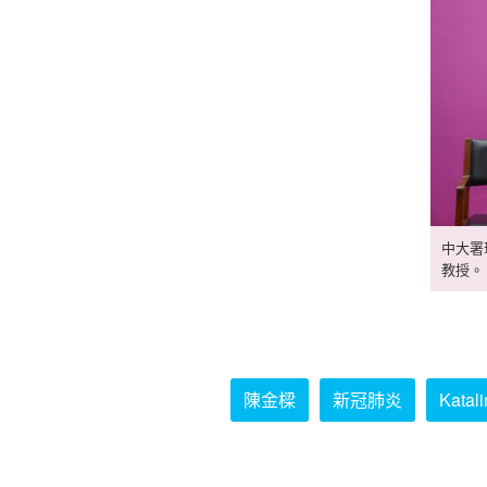
中大署
教授。
陳金樑
新冠肺炎
Katali