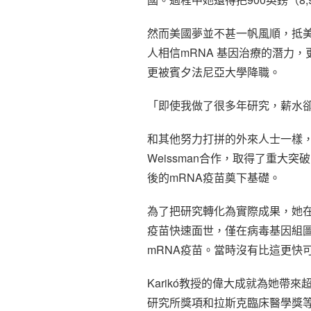
然而美國夢並不甚一帆風順，抵美
人相信mRNA 基因治療的潛力
更被賓夕法尼亞大學降職。
「即使我做了很多年研究，薪水
和其他努力打拼的外來人士一樣，
Weissman合作，取得了重
後的mRNA疫苗奠下基礎。
為了把研究轉化為實際成果，她在2
疫苗快速面世，僅在病毒基因組圖
mRNA疫苗。當時沒有比這更快
Karikó教授的偉大成就為她
研究所獎項和拉斯克臨床醫學獎