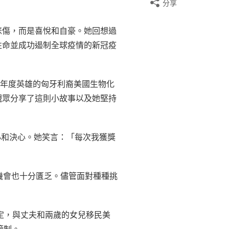
分享
悲傷，而是喜悅和自豪。她回想過
性命並成功遏制全球疫情的新冠疫
1 年年度英雄的匈牙利裔美國生物化
觀眾分享了這則小故事以及她堅持
心和決心。她笑言：「每次我獲獎
的機會也十分匱乏。儘管面對種種挑
定，與丈夫和兩歲的女兒移民美
管制。